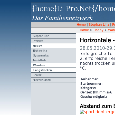
{home}Li-Pro.Net{/hom
Das Familiennetzwerk
Home
|
Stephan Linz
|
P
Home
>
Hobby
>
Wan
Stephan Linz
Horizontale 
Projekte
Hobby
28.05.2010-29.
Elektronika
erfolgreiche Te
Systematika
2. erfolreiche T
Modellbahn
nachts trocken un
Wandern
°C.
Langstrecken
Kontakt
Nutzerzugang
Teilnehmer:
Startnummer:
Kategorie:
Gehzeit (hh:mm:ss):
Geschwindigkeit:
Abstand zum 