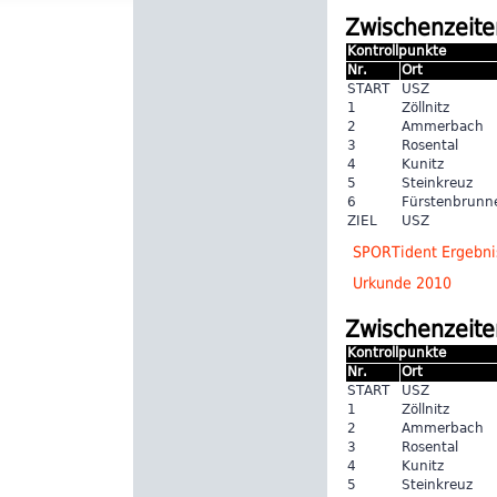
Zwischenzeite
Kontrollpunkte
Nr.
Ort
START
USZ
1
Zöllnitz
2
Ammerbach
3
Rosental
4
Kunitz
5
Steinkreuz
6
Fürstenbrunn
ZIEL
USZ
SPORTident Ergebnis
Urkunde 2010
Zwischenzeite
Kontrollpunkte
Nr.
Ort
START
USZ
1
Zöllnitz
2
Ammerbach
3
Rosental
4
Kunitz
5
Steinkreuz