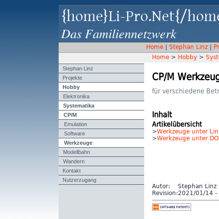
{home}Li-Pro.Net{/hom
Das Familiennetzwerk
Home
|
Stephan Linz
|
P
Home
>
Hobby
>
Syst
Stephan Linz
CP/M Werkzeu
Projekte
Hobby
für verschiedene Bet
Elektronika
Systematika
CP/M
Inhalt
Emulation
Artikelübersicht
>
Werkzeuge unter Li
Software
>
Werkzeuge unter DO
Werkzeuge
Modellbahn
Wandern
Kontakt
Nutzerzugang
Autor:
Stephan Linz
Revision:
2021/01/14 - 