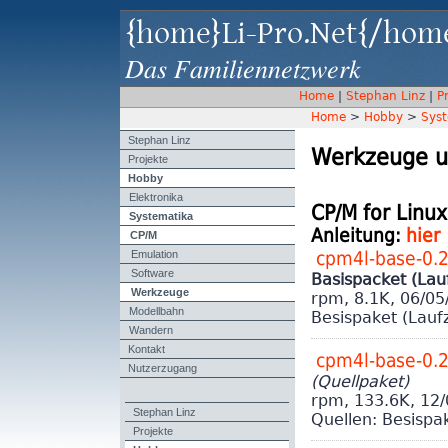
{home}Li-Pro.Net{/hom
Das Familiennetzwerk
Home
|
Stephan Linz
|
P
Home
>
Hobby
>
Syst
Stephan Linz
Werkzeuge u
Projekte
Hobby
Elektronika
CP/M for Linu
Systematika
CP/M
Anleitung:
hier
Emulation
cpm4l-base-0.
Software
Basispacket (La
Werkzeuge
rpm, 8.1K, 06/05
Modellbahn
Besispaket (Lau
Wandern
Kontakt
cpm4l-base-0.
Nutzerzugang
(Quellpaket)
rpm, 133.6K, 12
Stephan Linz
Quellen: Besispa
Projekte