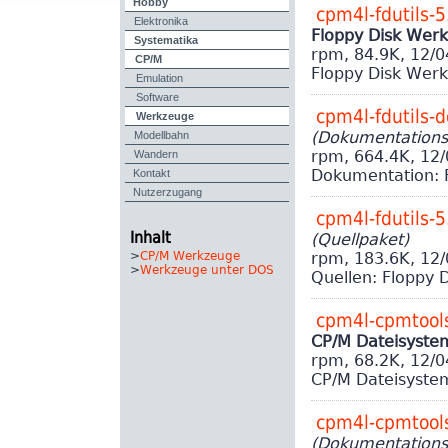
Hobby
cpm4l-fdutils-
Elektronika
Floppy Disk Wer
Systematika
rpm, 84.9K, 12/
CP/M
Floppy Disk Wer
Emulation
Software
Werkzeuge
cpm4l-fdutils-
Modellbahn
(Dokumentations
Wandern
rpm, 664.4K, 12
Kontakt
Dokumentation: 
Nutzerzugang
cpm4l-fdutils-
Inhalt
(Quellpaket)
>
CP/M Werkzeuge
rpm, 183.6K, 12
>
Werkzeuge unter DOS
Quellen: Floppy 
cpm4l-cpmtool
CP/M Dateisyst
rpm, 68.2K, 12/
CP/M Dateisyst
cpm4l-cpmtool
(Dokumentations