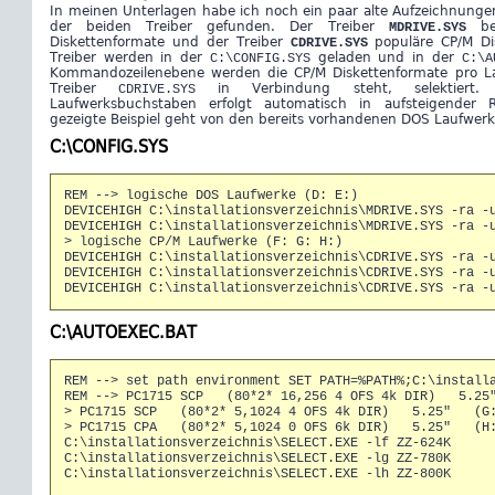
In meinen Unterlagen habe ich noch ein paar alte Aufzeichnunge
MDRIVE.SYS
der beiden Treiber gefunden. Der Treiber
bed
CDRIVE.SYS
Diskettenformate und der Treiber
populäre CP/M Dis
C:\CONFIG.SYS
C:\A
Treiber werden in der
geladen und in der
Kommandozeilenebene werden die CP/M Diskettenformate pro L
CDRIVE.SYS
Treiber
in Verbindung steht, selektiert.
Laufwerksbuchstaben erfolgt automatisch in aufsteigender R
gezeigte Beispiel geht von den bereits vorhandenen DOS Laufwer
C:\CONFIG.SYS
REM --> logische DOS Laufwerke (D: E:)
DEVICEHIGH C:\installationsverzeichnis\MDRIVE.SYS -ra -
DEVICEHIGH C:\installationsverzeichnis\MDRIVE.SYS -ra -
> logische CP/M Laufwerke (F: G: H:)
DEVICEHIGH C:\installationsverzeichnis\CDRIVE.SYS -ra -
DEVICEHIGH C:\installationsverzeichnis\CDRIVE.SYS -ra -
DEVICEHIGH C:\installationsverzeichnis\CDRIVE.SYS -ra -
C:\AUTOEXEC.BAT
REM --> set path environment SET PATH=%PATH%;C:\install
REM --> PC1715 SCP (80*2* 16,256 4 OFS 4k DIR) 5.2
> PC1715 SCP (80*2* 5,1024 4 OFS 4k DIR) 5.25" (G:
> PC1715 CPA (80*2* 5,1024 0 OFS 6k DIR) 5.25" (H
C:\installationsverzeichnis\SELECT.EXE -lf ZZ-624K
C:\installationsverzeichnis\SELECT.EXE -lg ZZ-780K
C:\installationsverzeichnis\SELECT.EXE -lh ZZ-800K