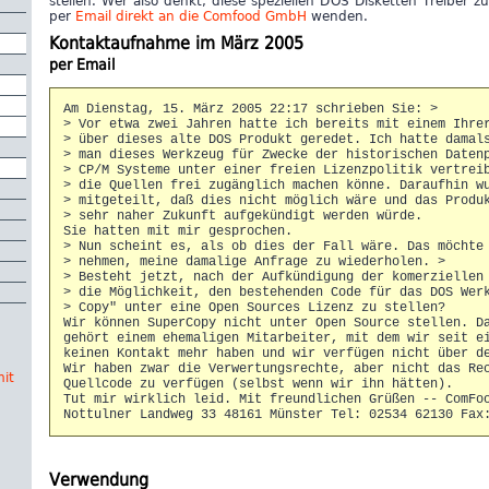
stellen. Wer also denkt, diese speziellen DOS Disketten Treiber zu
per
Email direkt an die Comfood GmbH
wenden.
Kontaktaufnahme im März 2005
per Email
Am Dienstag, 15. März 2005 22:17 schrieben Sie: >
> Vor etwa zwei Jahren hatte ich bereits mit einem Ihre
> über dieses alte DOS Produkt geredet. Ich hatte damal
> man dieses Werkzeug für Zwecke der historischen Daten
> CP/M Systeme unter einer freien Lizenzpolitik vertrei
> die Quellen frei zugänglich machen könne. Daraufhin w
> mitgeteilt, daß dies nicht möglich wäre und das Produ
> sehr naher Zukunft aufgekündigt werden würde.
Sie hatten mit mir gesprochen.
> Nun scheint es, als ob dies der Fall wäre. Das möchte
> nehmen, meine damalige Anfrage zu wiederholen. >
> Besteht jetzt, nach der Aufkündigung der komerziellen
> die Möglichkeit, den bestehenden Code für das DOS Wer
> Copy" unter eine Open Sources Lizenz zu stellen?
Wir können SuperCopy nicht unter Open Source stellen. 
gehört einem ehemaligen Mitarbeiter, mit dem wir seit 
keinen Kontakt mehr haben und wir verfügen nicht über d
Wir haben zwar die Verwertungsrechte, aber nicht das R
it
Quellcode zu verfügen (selbst wenn wir ihn hätten).
Tut mir wirklich leid. Mit freundlichen Grüßen -- ComFo
Nottulner Landweg 33 48161 Münster Tel: 02534 62130 Fax
Verwendung