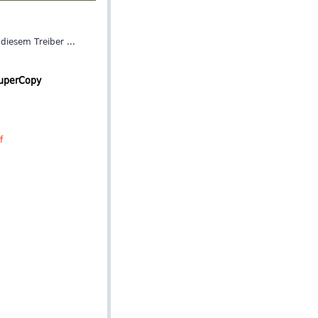
iesem Treiber ...
SuperCopy
f