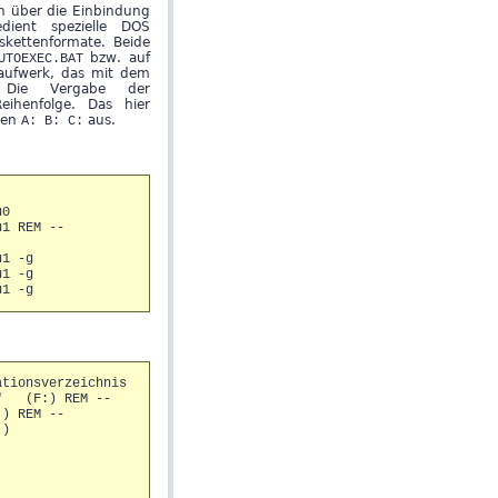
n über die Einbindung
ient spezielle DOS
kettenformate. Beide
UTOEXEC.BAT
bzw. auf
aufwerk, das mit dem
 Die Vergabe der
eihenfolge. Das hier
A: B: C:
ken
aus.
u0
u1 REM --
u1 -g
u1 -g
u1 -g
ationsverzeichnis
5" (F:) REM --
) REM --
:)