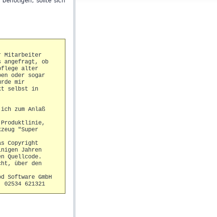
 benötigen, sollte sich
r Mitarbeiter
s angefragt, ob
pflege alter
ben oder sogar
urde mir
kt selbst in
 ich zum Anlaß
 Produktlinie,
kzeug "Super
Das Copyright
einigen Jahren
en Quellcode.
echt, über den
od Software GmbH
: 02534 621321