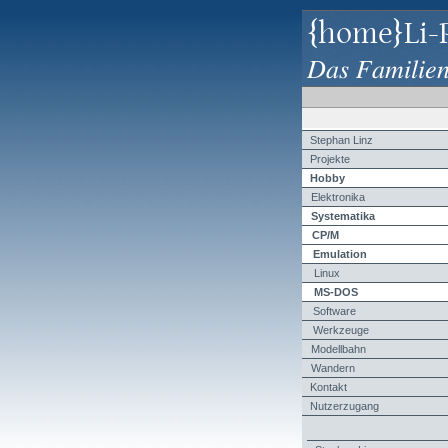
{home}Li-
Das Familie
Stephan Linz
Projekte
Hobby
Elektronika
Systematika
CP/M
Emulation
Linux
MS-DOS
Software
Werkzeuge
Modellbahn
Wandern
Kontakt
Nutzerzugang