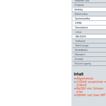
Stephan Linz
Projekte
Hobby
Elektronika
Systematika
CP/M
Emulation
Linux
MS-DOS
Software
Werkzeuge
Modellbahn
Wandern
Kontakt
Nutzerzugang
Inhalt
>
Allgemeines
>
22DISK zusammen m
22NICE
>
MyZ80 von Simeon
Cran
>
Z80MU von Joan Riff