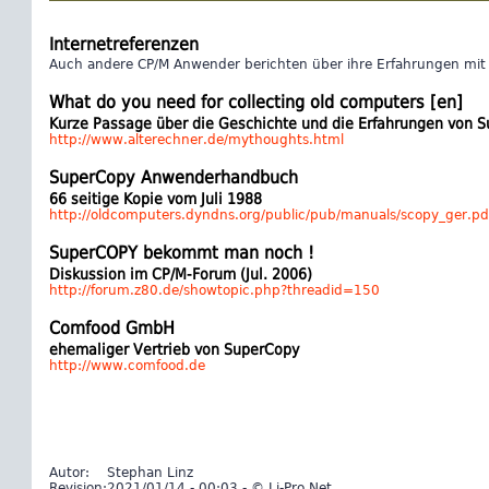
Internetreferenzen
Auch andere CP/M Anwender berichten über ihre Erfahrungen mit d
What do you need for collecting old computers [en]
Kurze Passage über die Geschichte und die Erfahrungen von 
http://www.alterechner.de/mythoughts.html
SuperCopy Anwenderhandbuch
66 seitige Kopie vom Juli 1988
http://oldcomputers.dyndns.org/public/pub/manuals/scopy_ger.pd
SuperCOPY bekommt man noch !
Diskussion im CP/M-Forum (Jul. 2006)
http://forum.z80.de/showtopic.php?threadid=150
Comfood GmbH
ehemaliger Vertrieb von SuperCopy
http://www.comfood.de
Autor:
Stephan Linz
Revision:
2021/01/14 - 00:03 - © Li-Pro.Net