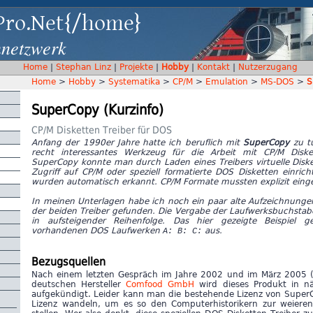
Pro.Net{/home}
nnetzwerk
Home
|
Stephan Linz
|
Projekte
|
Hobby
|
Kontakt
|
Nutzerzugang
Home
>
Hobby
>
Systematika
>
CP/M
>
Emulation
>
MS-DOS
>
S
SuperCopy (Kurzinfo)
CP/M Disketten Treiber für DOS
Anfang der 1990er Jahre hatte ich beruflich mit
SuperCopy
zu tu
recht interessantes Werkzeug für die Arbeit mit CP/M Disk
SuperCopy konnte man durch Laden eines Treibers virtuelle Disk
Zugriff auf CP/M oder speziell formatierte DOS Disketten einri
wurden automatisch erkannt. CP/M Formate mussten explizit einge
In meinen Unterlagen habe ich noch ein paar alte Aufzeichnunge
der beiden Treiber gefunden. Die Vergabe der Laufwerksbuchstab
in aufsteigender Reihenfolge. Das hier gezeigte Beispiel 
A: B: C:
vorhandenen DOS Laufwerken
aus.
Bezugsquellen
Nach einem letzten Gespräch im Jahre 2002 und im März 2005 
deutschen Hersteller
Comfood GmbH
wird dieses Produkt in nä
aufgekündigt. Leider kann man die bestehende Lizenz von SuperCo
Lizenz wandeln, um es so den Computerhistorikern zur weiere