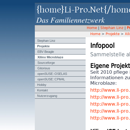
{home}Li-Pro.Net{/hom
Das Familiennetzwerk
Home
|
Stephan Linz
|
P
Home
>
Projekte
>
Xil
Stephan Linz
Infopool
Projekte
EBV Beagle
Sammelstelle all
Xilinx Microblaze
Sourceforge
Eigene Projek
Gitorious
Seit 2010 pflege 
openSUSE::OSELAS
Informationen zu
openSUSE::CPM4L
Microblaze:
Hobby
Kontakt
http://www.li-pro
Nutzerzugang
http://www.li-pro
http://www.li-pro
http://www.li-pro.
http://www.li-pro.