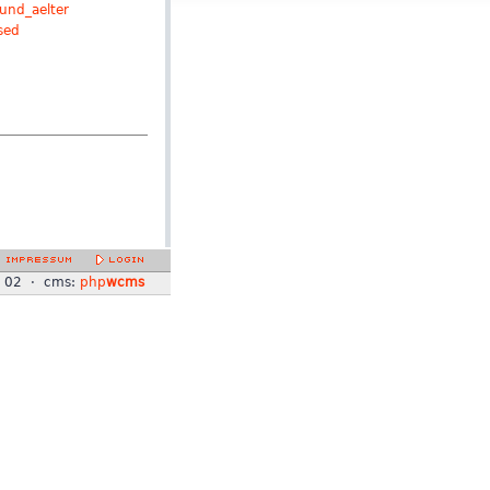
_und_aelter
sed
3 02 · cms:
php
wcms