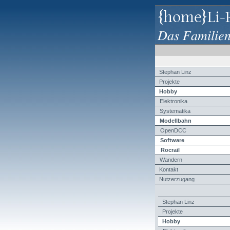
{home}Li-
Das Familie
Stephan Linz
Projekte
Hobby
Elektronika
Systematika
Modellbahn
OpenDCC
Software
Rocrail
Wandern
Kontakt
Nutzerzugang
Stephan Linz
Projekte
Hobby