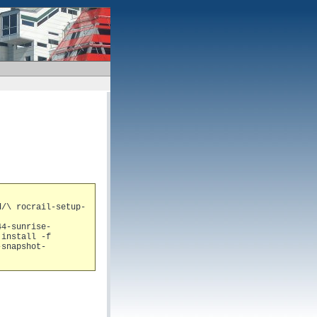
d/\ rocrail-setup-
44-sunrise-
 install -f
-snapshot-