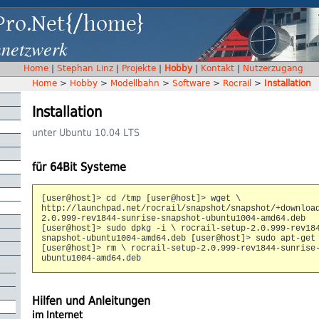
Pro.Net{/home}
nnetzwerk
Home
|
Stephan Linz
|
Projekte
|
Hobby
|
Kontakt
|
Nutzerzugang
Home
>
Hobby
>
Modellbahn
>
Software
>
Rocrail
>
Installation
Installation
unter Ubuntu 10.04 LTS
für 64Bit Systeme
[user@host]> cd /tmp [user@host]> wget \
http://launchpad.net/rocrail/snapshot/snapshot/+downloa
2.0.999-rev1844-sunrise-snapshot-ubuntu1004-amd64.deb
[user@host]> sudo dpkg -i \ rocrail-setup-2.0.999-rev18
snapshot-ubuntu1004-amd64.deb [user@host]> sudo apt-get
[user@host]> rm \ rocrail-setup-2.0.999-rev1844-sunrise
ubuntu1004-amd64.deb
Hilfen und Anleitungen
im Internet