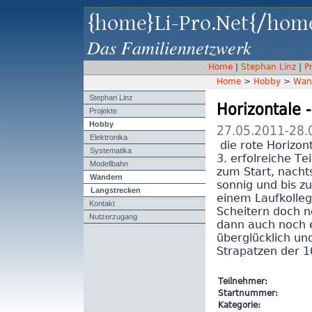
{home}Li-Pro.Net{/hom
Das Familiennetzwerk
Home
|
Stephan Linz
|
P
Home
>
Hobby
>
Wan
Stephan Linz
Horizontale 
Projekte
Hobby
27.05.2011-28.
Elektronika
die rote Horizon
Systematika
3. erfolreiche T
Modellbahn
zum Start, nachts
Wandern
sonnig und bis z
Langstrecken
einem Laufkolleg
Kontakt
Scheitern doch 
Nutzerzugang
dann auch noch er
überglücklich und
Strapatzen der 
Teilnehmer:
Startnummer:
Kategorie: