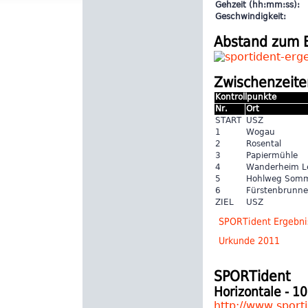
Gehzeit (hh:mm:ss):
Geschwindigkeit:
Abstand zum 
Zwischenzeite
Kontrollpunkte
Nr.
Ort
START
USZ
1
Wogau
2
Rosental
3
Papiermühle
4
Wanderheim L
5
Hohlweg Somm
6
Fürstenbrunn
ZIEL
USZ
SPORTident Ergebnis
Urkunde 2011
SPORTident
Horizontale - 
http://www.sport