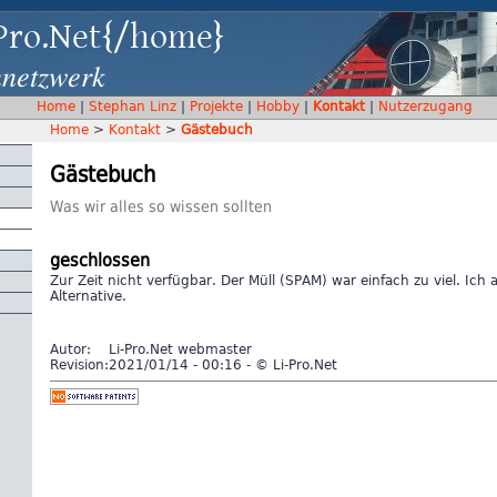
Pro.Net{/home}
nnetzwerk
Home
|
Stephan Linz
|
Projekte
|
Hobby
|
Kontakt
|
Nutzerzugang
Home
>
Kontakt
>
Gästebuch
Gästebuch
Was wir alles so wissen sollten
geschlossen
Zur Zeit nicht verfügbar. Der Müll (SPAM) war einfach zu viel. Ich 
Alternative.
Autor:
Li-Pro.Net webmaster
Revision:
2021/01/14 - 00:16 - © Li-Pro.Net