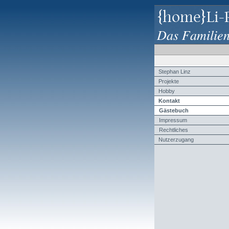
{home}Li-
Das Familie
Stephan Linz
Projekte
Hobby
Kontakt
Gästebuch
Impressum
Rechtliches
Nutzerzugang