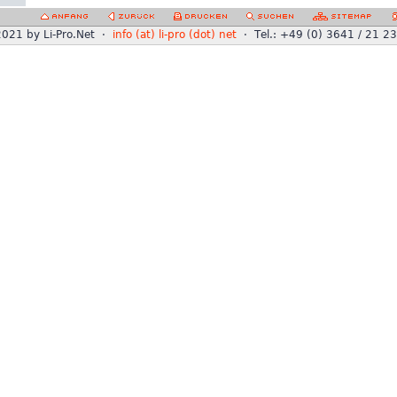
021 by Li-Pro.Net ·
info (at) li-pro (dot) net
· Tel.: +49 (0) 3641 / 21 2