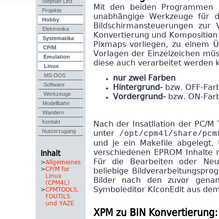
Stephan Linz
Mit den beiden Programmen
Projekte
unabhängige Werkzeuge für d
Hobby
Bildschirmansteuerungen zur 
Elektronika
Konvertierung und Komposition 
Systematika
Pixmaps vorliegen, zu einem Ü
CP/M
Vorlagen der Einzelzeichen müs
Emulation
diese auch verarbeitet werden 
Linux
MS-DOS
nur zwei Farben
Software
Hintergrund-
bzw. OFF-Farb
Werkzeuge
Vordergrund-
bzw. ON-Farb
Modellbahn
Wandern
Kontakt
Nach der Insatllation der PC/M 
Nutzerzugang
/opt/cpm4l/share/pcm
unter
und je ein Makefile abgelegt.
verschiedenen EPROM Inhalte mi
Inhalt
Für die Bearbeiten oder Neu
>
Allgemeines
>
CP/M for
beliebige Bildverarbeitungspr
Linux
Bilder nach den zuvor genan
(CPM4L)
Symboleditor KIconEdit aus dem
>
CPMTOOLS,
FDUTILS
und YAZE
XPM zu BIN Konvertierung: