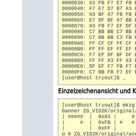
0000030: 83 FB F7 E7 FB 
0000040: F7 E7 D7 B7 83 
0000050: 83 BF 87 FB FB 
0000060: E7 DF BF 87 BB 
0000070: 83 FB F7 EF DF 
0000080: C7 BB BB C7 BB 
0000090: C7 BB BB C3 FB 
00000A0: FF CF CF FF CF 
00000B0: FF FF EF FF EF 
00000C0: F7 EF DF BF DF 
00000D0: FF FF 83 FF 83 
00000E0: DF EF F7 FB F7 
00000F0: C7 BB FB F7 EF 
[user@host tryout]$ _
Einzelzeichenansicht und 
[user@host tryout]$ mkzg
banner ZG_VID2K/original
| ##### | 0x83 | 
| # | 0xFB | # #
| | 0xFF | | 0xFF 
o 8 ZG_VID2K/original/as