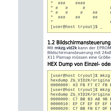
" ### #
" # # # ##
" # # # 
" ### ## 
" 
[user@host tryout]$ _
1.2 Bildschirmansteuerung
Mit
mkzg.vid2k
kann der EPROM I
Bildschirmansteuerung mit 24x8
X11 Pixmap müssen eine Größe
HEX Dump von Einzel- ode
[user@host tryout]$ mkzg
hexdump ZG_VID2K/origina
0000000: 83 FB F7 E7 FB 
[user@host tryout]$ mkzg
hexdump ZG_VID2K/origina
0000000: C7 BB B3 AB 9B 
0000010: EF CF EF EF EF 
0000020: C7 BB FB E7 DF 