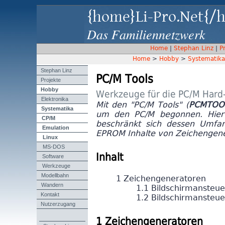
{home}Li-Pro.Net{/
Das Familiennetzwerk
Home
|
Stephan Linz
|
P
Home
>
Hobby
>
Systematika
Stephan Linz
PC/M Tools
Projekte
Hobby
Werkzeuge für die PC/M Hard
Elektronika
Mit den "PC/M Tools" (
PCMTOO
Systematika
um den PC/M begonnen. Hier s
CP/M
beschränkt sich dessen Umfa
Emulation
EPROM Inhalte von Zeichengene
Linux
MS-DOS
Software
Inhalt
Werkzeuge
Modellbahn
1 Zeichengeneratoren
Wandern
1.1 Bildschirmansteue
Kontakt
1.2 Bildschirmansteu
Nutzerzugang
1 Zeichengeneratoren