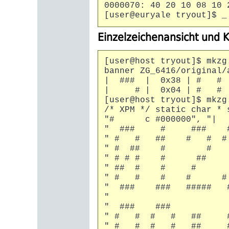
0000070: 40 20 10 08 10 
[user@euryale tryout]$ _
Einzelzeichenansicht und 
[user@host tryout]$ mkzg
banner ZG_6416/original/
| ### | 0x38 | # #
| # | 0x04 | # # 
[user@host tryout]$ mkzg
/* XPM */ static char 
"# c #000000", "| 
" ### # ### ##
" # # ## # 
" # ## # # 
" # # # # ##
" ## # # # #
" # # # # #
" ### ### ####
"
" ### ##
" # # # # 
" # # # # ##