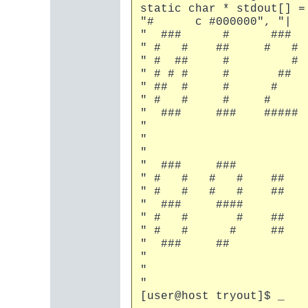
static char * stdout[
"# c #000000", "| 
" ### # ### #
" # # ## 
" # ## # #
" # # # # #
" ## # # #
" # # # # 
" ### ### ##
"
"
"
" ### #
" # # # 
" # # # # 
" ### 
" # # # #
" # # 
" ### 
"
"
"
[user@host tryout]$ _