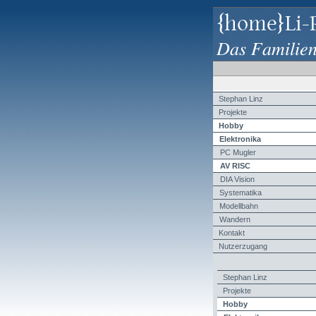
{home}Li-
Das Familie
Stephan Linz
Projekte
Hobby
Elektronika
PC Mugler
AV RISC
DIA Vision
Systematika
Modellbahn
Wandern
Kontakt
Nutzerzugang
Stephan Linz
Projekte
Hobby