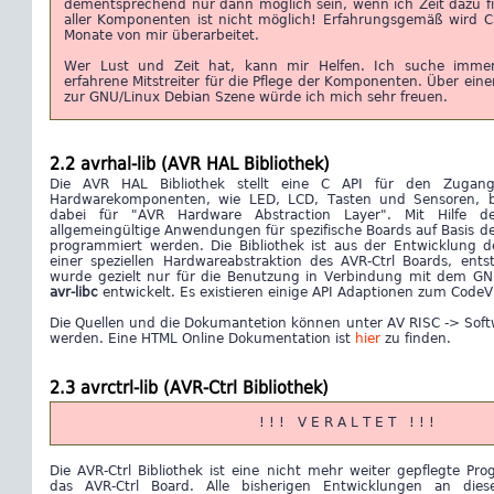
dementsprechend nur dann möglich sein, wenn ich Zeit dazu fi
aller Komponenten ist nicht möglich! Erfahrungsgemäß wird C
Monate von mir überarbeitet.
Wer Lust und Zeit hat, kann mir Helfen. Ich suche imme
erfahrene Mitstreiter für die Pflege der Komponenten. Über e
zur GNU/Linux Debian Szene würde ich mich sehr freuen.
2.2 avrhal-lib (AVR HAL Bibliothek)
Die AVR HAL Bibliothek stellt eine C API für den Zugang 
Hardwarekomponenten, wie LED, LCD, Tasten und Sensoren, b
dabei für "AVR Hardware Abstraction Layer". Mit Hilfe de
allgemeingültige Anwendungen für spezifische Boards auf Basis de
programmiert werden. Die Bibliothek ist aus der Entwicklung de
einer speziellen Hardwareabstraktion des AVR-Ctrl Boards, ents
wurde gezielt nur für die Benutzung in Verbindung mit dem G
avr-libc
entwickelt. Es existieren einige API Adaptionen zum CodeVi
Die Quellen und die Dokumantetion können unter AV RISC -> Soft
werden. Eine HTML Online Dokumentation ist
hier
zu finden.
2.3 avrctrl-lib (AVR-Ctrl Bibliothek)
! ! ! V E R A L T E T ! ! !
Die AVR-Ctrl Bibliothek ist eine nicht mehr weiter gepflegte Pro
das AVR-Ctrl Board. Alle bisherigen Entwicklungen an dies