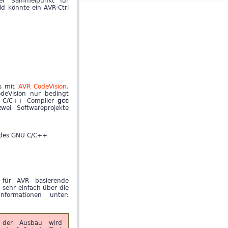
rer Sammelpunkt für
ld könnte ein AVR-Ctrl
ws mit
AVR CodeVision
.
odeVision nur bedingt
NU C/C++ Compiler
gcc
ei Softwareprojekte
g des GNU C/C++
für AVR basierende
 sehr einfach über die
nformationen unter:
d der Ausbau wird