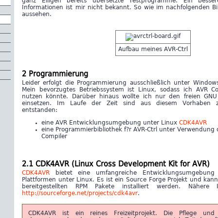
ganz Eiligen bereits übersetzte Testprogramme. Ein besse
Informationen ist mir nicht bekannt. So wie im nachfolgenden Bi
aussehen.
Aufbau meines AVR-Ctrl
2 Programmierung
Leider erfolgt die Programmierung ausschließlich unter Windo
Mein bevorzugtes Betriebssystem ist Linux, sodass ich AVR C
nutzen könnte. Darüber hinaus wollte ich nur den freien G
einsetzen. Im Laufe der Zeit sind aus diesem Vorhaben zw
entstanden:
eine AVR Entwicklungsumgebung unter Linux
CDK4AVR
eine Programmierbibliothek f?r AVR-Ctrl unter Verwendun
Compiler
2.1 CDK4AVR (Linux Cross Development Kit for AVR)
CDK4AVR
bietet eine umfangreiche Entwicklungsumgebung 
Plattformen unter Linux. Es ist ein Source Forge Projekt und kann
bereitgestellten RPM Pakete installiert werden. Nähere I
http://sourceforge.net/projects/cdk4avr
.
CDK4AVR ist ein reines Freizeitprojekt. Die Pflege un