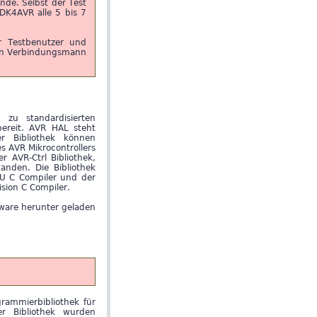
nde. Selbst der Test
DK4AVR alle 5 bis 7
r Testbenutzer und
inen Verbindungsmann
zu standardisierten
ereit. AVR HAL steht
r Bibliothek können
s AVR Mikrocontrollers
r AVR-Ctrl Bibliothek,
tanden. Die Bibliothek
NU C Compiler und der
sion C Compiler.
ware herunter geladen
grammierbibliothek für
er Bibliothek wurden