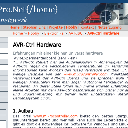
Pro.Net{/home}
nnetzwerk
Home
|
Stephan Linz
|
Projekte
|
Hobby
|
Kontakt
|
Nutzerzugang
Home
>
Hobby
>
Elektronika
>
AV RISC
>
AVR-Ctrl Hardware
AVR-Ctrl Hardware
Erfahrungen mit einer kleinen Universalhardware
AVR-Experimentierboard (sehr klein)
"... AVR-Ctrl steuert hier die Außenjalousien in Abhängigkeit der
AVR-Ctrl regelt die verschiedenen Temperaturen im Terrarium 
Informationen kann AVR-Ctrl den (Gas-) Verbrauch ermitteln ...".
wenige Beispiele von der
www.mikrocontroller.com
Projektseit
Verwendbarkeit des AVR-Ctrl Boards und sie sprechen wohl fü
wenigen Anbauteilen kann man sogar "Autonome Fahrzeuge" ode
realisieren.
An dieser Stelle folgen nun meine eigenen Erfahrun
Meine Arbeiten mit dem AVR-Ctrl beschränken sich bisher nur a
und Programmierung mit bisher nicht unterstützten Mitte
Betriebssystem Linux.
1. Aufbau
Das Portal
www.mikrocontroller.com
bietet den besten Startpu
Bauunterlagen bereit und wer will, kann auch die Leiterplatte gl
gibt es dort die notwendige ISP Software für Windows und Linu