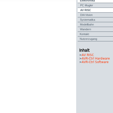
Elektronika
PC Mugler
AV RISC
DIA Vision
Systematika
Modellbahn
Wandern
Kontakt
Nutzerzugang
Inhalt
>
AV RISC
>
AVR-Ctrl Hardware
>
AVR-Ctrl Software